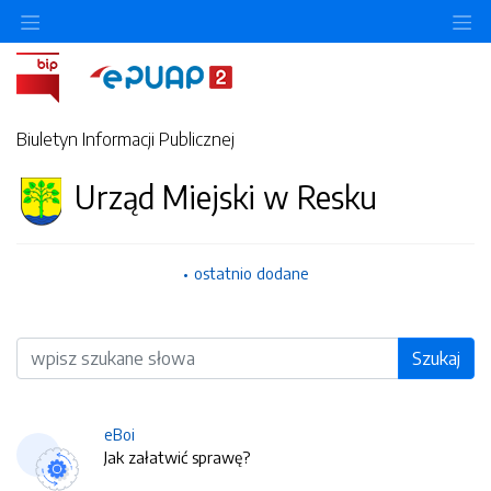
O
Biuletyn Informacji Publicznej
Urząd Miejski w Resku
ostatnio dodane
Wyszukiwarka
Szukaj
eBoi
Jak załatwić sprawę?