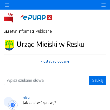
O
Biuletyn Informacji Publicznej
Urząd Miejski w Resku
ostatnio dodane
Wyszukiwarka
Szukaj
eBoi
Jak załatwić sprawę?