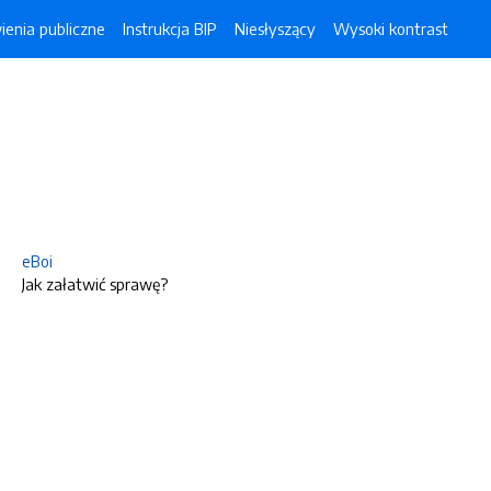
enia publiczne
Instrukcja BIP
Niesłyszący
Wysoki kontrast
eBoi
Jak załatwić sprawę?