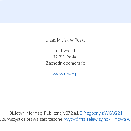
Urząd Miejski w Resku
ul. Rynek 1
72-315, Resko
Zachodniopomorskie
www.resko.pl
Biuletyn Informacji Publicznej v87.2.a.1.
BIP zgodny z WCAG 2.1
026 Wszystkie prawa zastrzeżone.
Wytwórnia Telewizyjno-Filmowa Alfa