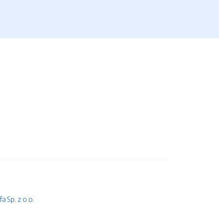
 Sp. z o.o.