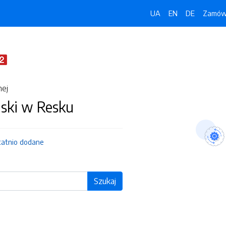
UA
EN
DE
Zamówi
nej
jski w Resku
tatnio dodane
Szukaj