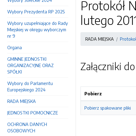
Wybory Sołeckie 2024
Protokół N
Wybory Prezydenta RP 2025
lutego 2011
Wybory uzupełniające do Rady
Miejskiej w okręgu wyborczym
nr 9
RADA MIEJSKA
Protokoł
Organa
GMINNE JEDNOSTKI
Załączniki d
ORGANIZACYJNE ORAZ
SPÓŁKI
Wybory do Parlamentu
Europejskiego 2024
Pobierz
RADA MIEJSKA
Pobierz spakowane pliki
JEDNOSTKI POMOCNICZE
OCHRONA DANYCH
OSOBOWYCH