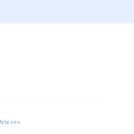
 Sp. z o.o.