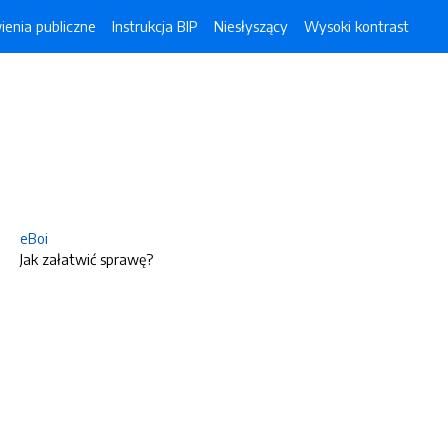
enia publiczne
Instrukcja BIP
Niesłyszący
Wysoki kontrast
eBoi
Jak załatwić sprawę?