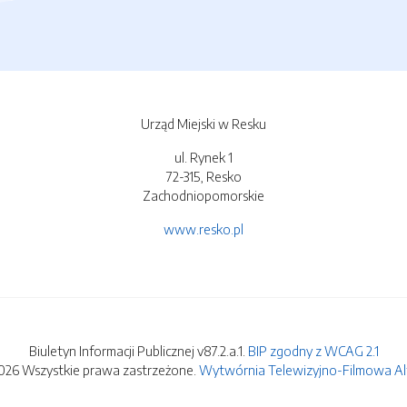
Urząd Miejski w Resku
ul. Rynek 1
72-315, Resko
Zachodniopomorskie
www.resko.pl
Biuletyn Informacji Publicznej v87.2.a.1.
BIP zgodny z WCAG 2.1
026 Wszystkie prawa zastrzeżone.
Wytwórnia Telewizyjno-Filmowa Alfa