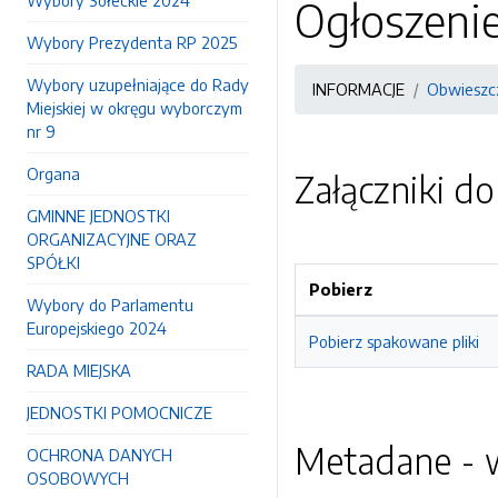
Wybory Sołeckie 2024
Ogłoszeni
Wybory Prezydenta RP 2025
Wybory uzupełniające do Rady
INFORMACJE
Obwieszcz
Miejskiej w okręgu wyborczym
nr 9
Organa
Załączniki d
GMINNE JEDNOSTKI
ORGANIZACYJNE ORAZ
SPÓŁKI
Pobierz
Wybory do Parlamentu
Europejskiego 2024
Pobierz spakowane pliki
RADA MIEJSKA
JEDNOSTKI POMOCNICZE
Metadane - w
OCHRONA DANYCH
OSOBOWYCH