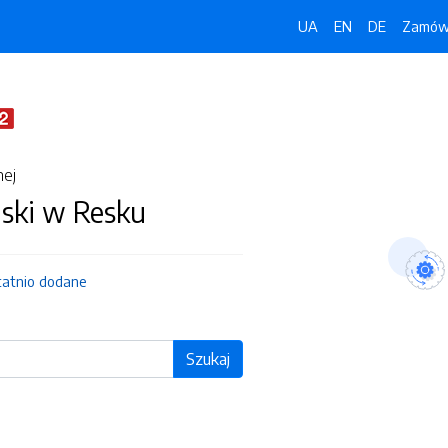
UA
EN
DE
Zamówi
nej
jski w Resku
tatnio dodane
Szukaj