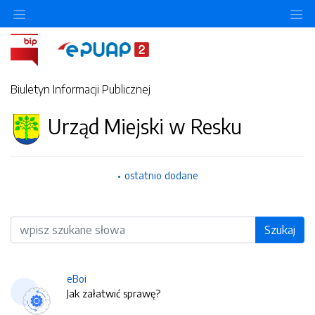
O
Biuletyn Informacji Publicznej
Urząd Miejski w Resku
ostatnio dodane
Wyszukiwarka
Szukaj
eBoi
Jak załatwić sprawę?