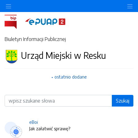
O
Biuletyn Informacji Publicznej
Urząd Miejski w Resku
ostatnio dodane
Wyszukiwarka
Szukaj
eBoi
Jak załatwić sprawę?