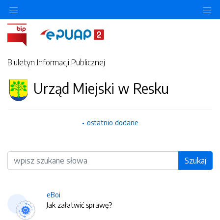
O
Biuletyn Informacji Publicznej
Urząd Miejski w Resku
ostatnio dodane
Wyszukiwarka
Szukaj
eBoi
Jak załatwić sprawę?