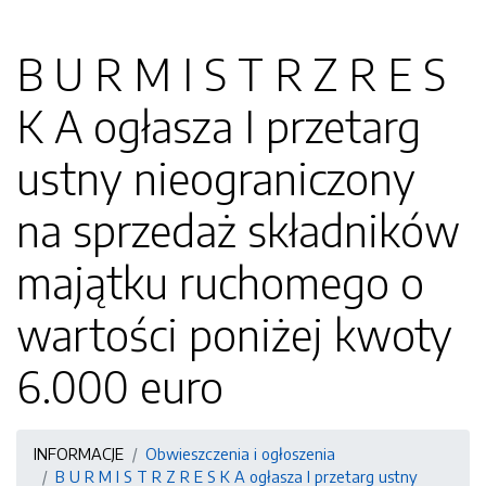
B U R M I S T R Z R E S
K A ogłasza I przetarg
ustny nieograniczony
na sprzedaż składników
majątku ruchomego o
wartości poniżej kwoty
6.000 euro
INFORMACJE
Obwieszczenia i ogłoszenia
B U R M I S T R Z R E S K A ogłasza I przetarg ustny