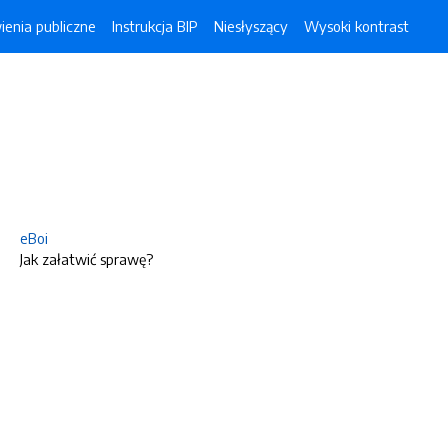
enia publiczne
Instrukcja BIP
Niesłyszący
Wysoki kontrast
eBoi
Jak załatwić sprawę?