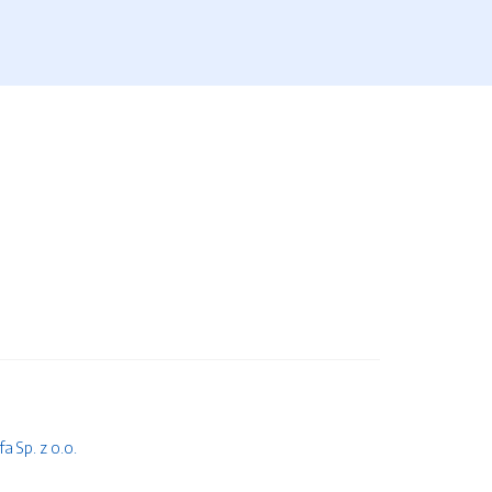
 Sp. z o.o.