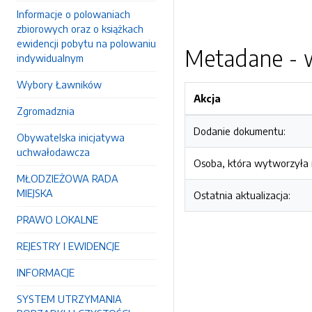
Informacje o polowaniach
zbiorowych oraz o książkach
ewidencji pobytu na polowaniu
Metadane - w
indywidualnym
Wybory Ławników
Akcja
Zgromadznia
Dodanie dokumentu:
Obywatelska inicjatywa
uchwałodawcza
Osoba, która wytworzyła i
MŁODZIEŻOWA RADA
MIEJSKA
Ostatnia aktualizacja:
PRAWO LOKALNE
REJESTRY I EWIDENCJE
INFORMACJE
SYSTEM UTRZYMANIA