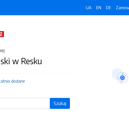
UA
EN
DE
Zamówi
nej
jski w Resku
tatnio dodane
Szukaj