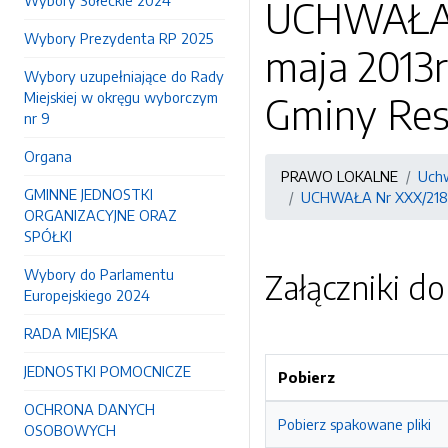
Wybory Sołeckie 2024
UCHWAŁA N
Wybory Prezydenta RP 2025
maja 2013
Wybory uzupełniające do Rady
Miejskiej w okręgu wyborczym
Gminy Re
nr 9
Organa
PRAWO LOKALNE
Uchw
GMINNE JEDNOSTKI
UCHWAŁA Nr XXX/218/1
ORGANIZACYJNE ORAZ
SPÓŁKI
Wybory do Parlamentu
Załączniki d
Europejskiego 2024
RADA MIEJSKA
JEDNOSTKI POMOCNICZE
Pobierz
OCHRONA DANYCH
Pobierz spakowane pliki
OSOBOWYCH