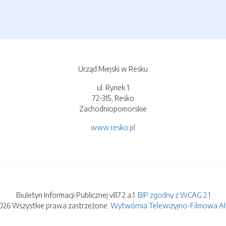
Urząd Miejski w Resku
ul. Rynek 1
72-315, Resko
Zachodniopomorskie
www.resko.pl
Biuletyn Informacji Publicznej v87.2.a.1.
BIP zgodny z WCAG 2.1
026 Wszystkie prawa zastrzeżone.
Wytwórnia Telewizyjno-Filmowa Alfa