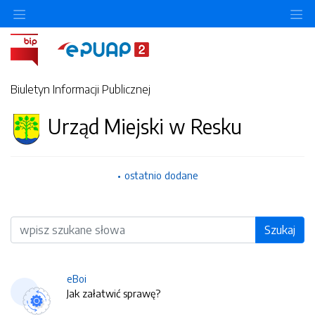
O
Biuletyn Informacji Publicznej
Urząd Miejski w Resku
ostatnio dodane
Wyszukiwarka
Szukaj
eBoi
Jak załatwić sprawę?