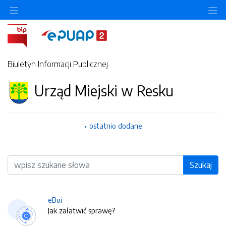
O
Biuletyn Informacji Publicznej
Urząd Miejski w Resku
ostatnio dodane
Wyszukiwarka
Szukaj
eBoi
Jak załatwić sprawę?