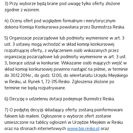
3) Przy wyborze będą brane pod uwagę tylko oferty złożone
zgodnie z wzorem.
4) Oceny ofert pod względem formalnym i merytorycznym
dokona Komisja Konkursowa powołana przez Burmistrza Reska.
5) Organizacje pozarządowe lub podmioty wymienione w art. 3
ust. 3 ustawy mogą wchodzić w skład komisji konkursowej
rozpatrującej oferty, z wyłączeniem osób wskazanych przez
organizację pozarządowe lub podmioty wymienione w art. 3 ust.
3, biorące udział w konkursie. Wskazanie osób mających wejść w
skład komisji konkursowej powinno nastąpić na piśmie, w terminie
do 30.12.2014r., do godz. 12.00, do sekretariatu Urzędu Miejskiego
w Resku, ul. Rynek 1, 72-315 Resko. Zgłoszenia złożone po
terminie nie będą rozpatrywane.
6) Decyzję o udzieleniu dotacji podejmuje Burmistrz Reska.
7) O podjętej decyzji składający oferty zostaną poinformowani
faksem lub mailem. Ogłoszenie o wyborze ofert zostanie
umieszczone na tablicy ogłoszeń w Urzędzie Miejskim w Resku
oraz na stronach internetowych
www.bip.resko.pl
oraz