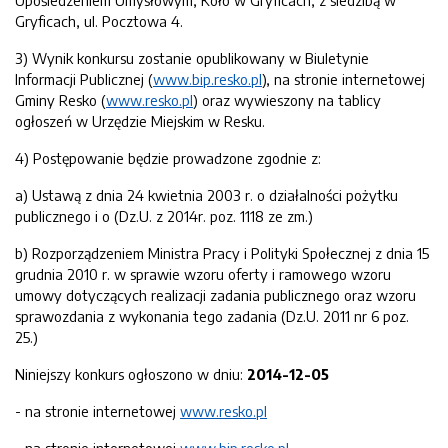
Upośledzeniem Umysłowym, Koło w Gryficach, z siedzibą w
Gryficach, ul. Pocztowa 4.
3) Wynik konkursu zostanie opublikowany w Biuletynie
Informacji Publicznej (
www.bip.resko.pl
), na stronie internetowej
Gminy Resko (
www.resko.pl
) oraz wywieszony na tablicy
ogłoszeń w Urzędzie Miejskim w Resku.
4) Postępowanie będzie prowadzone zgodnie z:
a) Ustawą z dnia 24 kwietnia 2003 r. o działalności pożytku
publicznego i o (Dz.U. z 2014r. poz. 1118 ze zm.)
b) Rozporządzeniem Ministra Pracy i Polityki Społecznej z dnia 15
grudnia 2010 r. w sprawie wzoru oferty i ramowego wzoru
umowy dotyczących realizacji zadania publicznego oraz wzoru
sprawozdania z wykonania tego zadania (Dz.U. 2011 nr 6 poz.
25.)
Niniejszy konkurs ogłoszono w dniu:
201
4
-
1
2
-
05
- na stronie internetowej
www.resko.pl