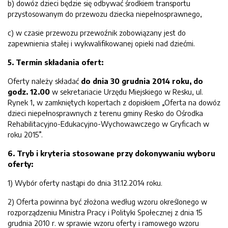
b) dowóz dzieci będzie się odbywać środkiem transportu
przystosowanym do przewozu dziecka niepełnosprawnego,
c) w czasie przewozu przewoźnik zobowiązany jest do
zapewnienia stałej i wykwalifikowanej opieki nad dziećmi.
5. Termin składania ofert:
Oferty należy składać
do dnia
30
grudnia
201
4
roku
,
do
godz. 1
2
.00
w sekretariacie Urzędu Miejskiego w Resku, ul.
Rynek 1, w zamkniętych kopertach z dopiskiem „Oferta na dowóz
dzieci niepełnosprawnych z terenu gminy Resko do Ośrodka
Rehabilitacyjno-Edukacyjno-Wychowawczego w Gryficach w
roku 2015”.
6. Tryb i kryteria stosowa
ne przy dokonywaniu wyboru
oferty:
1) Wybór oferty nastąpi do dnia 31.12.2014 roku.
2) Oferta powinna być złożona według wzoru określonego w
rozporządzeniu Ministra Pracy i Polityki Społecznej z dnia 15
grudnia 2010 r. w sprawie wzoru oferty i ramowego wzoru