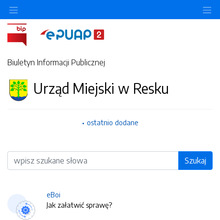
O
Biuletyn Informacji Publicznej
Urząd Miejski w Resku
ostatnio dodane
Wyszukiwarka
Szukaj
eBoi
Jak załatwić sprawę?