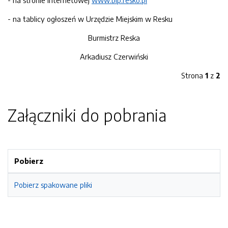
- na stronie internetowej
www.bip.resko.pl
- na tablicy ogłoszeń w Urzędzie Miejskim w Resku
Burmistrz Reska
Arkadiusz Czerwiński
Strona
1
z
2
Załączniki do pobrania
Pobierz
Pobierz spakowane pliki