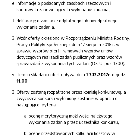
informacje o posiadanych zasobach rzeczowych i
kadrowych zapewniających wykonanie zadania,
deklarację o zamiarze odpłatnego lub nieodpłatnego
wykonania zadania.
Wzór oferty określono w Rozporządzeniu Ministra Rodziny,
Pracy i Polityki Społecznej z dnia 17 sierpnia 2016 r. w
sprawie wzorów ofert i ramowych wzorów umów
dotyczących realizacji zadań publicznych oraz wzorów
sprawozdań z wykonania tych zadań. (Dz. U. poz. 1300).
Termin składania ofert upływa dnia
27
.
12
.201
7
r
. o godz.
11
.00
Oferty zostaną rozpatrzone przez komisję konkursową, a
zwycięzca konkursu wyłoniony zostanie w oparciu o
następujące kryteria:
ocenę merytoryczną możliwości należytego
wykonania zadania przez uczestnika konkursu,
ocenę przedstawionych kalkulacji kosztów w