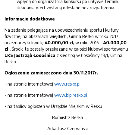
wpłyną do organizatora konkursu po upływie terminu
składania ofert zostaną odesłane bez rozpatrzenia.
Informacje dodatkowe
Na zadanie polegające na upowszechnianiu sportu i kultury
fizycznej na obszarach wiejskich, Gmina Resko w roku 2017
przeznaczyła kwotę
40
.000,00
zł,
w roku 2016 -
40
.000,00
zł
.
Środki te zostały przekazane w całości klubowi sportowemu
LKS Jastrząb Łosośnica
z siedzibą w Łosośnicy 19/1, Gmina
Resko.
Ogłoszenie zamieszczono dnia
30
.1
1
.201
7r
.
- na stronie internetowej
www.resko.pl
- na stronie internetowej
www.bip.resko.pl
- na tablicy ogłoszeń w Urzędzie Miejskim w Resku
Burmistrz Reska
Arkadiusz Czerwiński