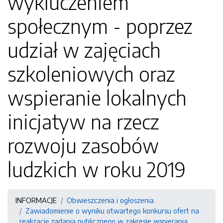
wykluczeniem
społecznym - poprzez
udział w zajęciach
szkoleniowych oraz
wspieranie lokalnych
inicjatyw na rzecz
rozwoju zasobów
ludzkich w roku 2019
INFORMACJE
Obwieszczenia i ogłoszenia
Zawiadomienie o wyniku otwartego konkursu ofert na
realizację zadania publicznego w zakresie wspierania