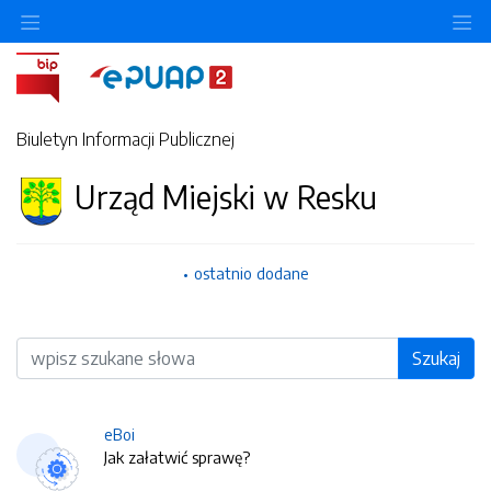
O
Biuletyn Informacji Publicznej
Urząd Miejski w Resku
ostatnio dodane
Wyszukiwarka
Szukaj
eBoi
Jak załatwić sprawę?