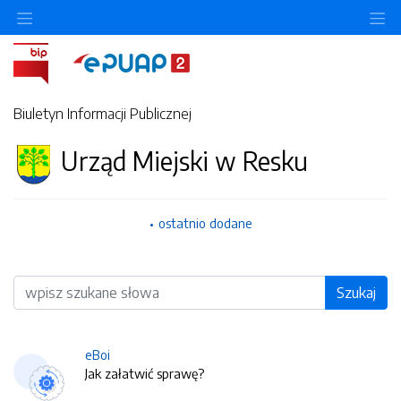
O
Biuletyn Informacji Publicznej
Urząd Miejski w Resku
ostatnio dodane
Wyszukiwarka
Szukaj
eBoi
Jak załatwić sprawę?