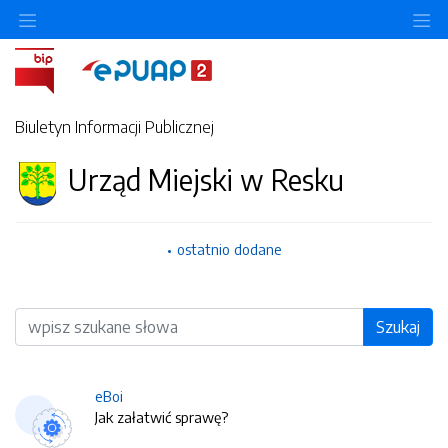
O
Biuletyn Informacji Publicznej
Urząd Miejski w Resku
ostatnio dodane
Wyszukiwarka
Szukaj
eBoi
Jak załatwić sprawę?