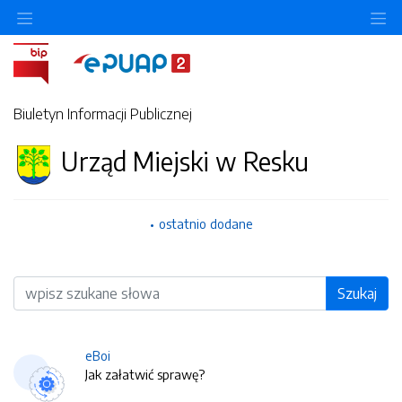
O
Biuletyn Informacji Publicznej
Urząd Miejski w Resku
ostatnio dodane
Wyszukiwarka
Szukaj
eBoi
Jak załatwić sprawę?