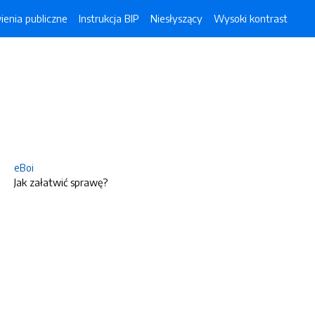
enia publiczne
Instrukcja BIP
Niesłyszący
Wysoki kontrast
eBoi
Jak załatwić sprawę?