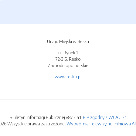
Urząd Miejski w Resku
ul. Rynek 1
72-315, Resko
Zachodniopomorskie
www.resko.pl
Biuletyn Informacji Publicznej v87.2.a.1.
BIP zgodny z WCAG 2.1
026 Wszystkie prawa zastrzeżone.
Wytwórnia Telewizyjno-Filmowa Alfa