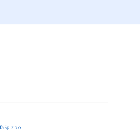
 Sp. z o.o.