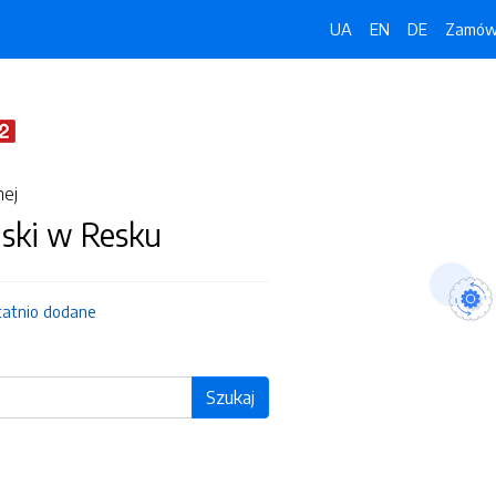
UA
EN
DE
Zamówi
nej
jski w Resku
tatnio dodane
Szukaj