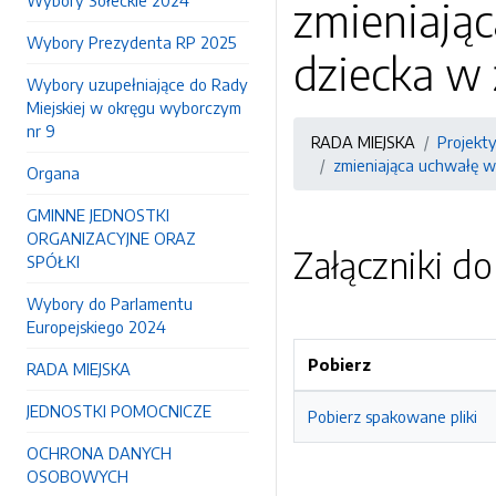
Wybory Sołeckie 2024
zmieniając
Wybory Prezydenta RP 2025
dziecka w
Wybory uzupełniające do Rady
Miejskiej w okręgu wyborczym
nr 9
RADA MIEJSKA
Projekt
zmieniająca uchwałę w
Organa
GMINNE JEDNOSTKI
ORGANIZACYJNE ORAZ
Załączniki d
SPÓŁKI
Wybory do Parlamentu
Europejskiego 2024
Pobierz
RADA MIEJSKA
JEDNOSTKI POMOCNICZE
Pobierz spakowane pliki
OCHRONA DANYCH
OSOBOWYCH