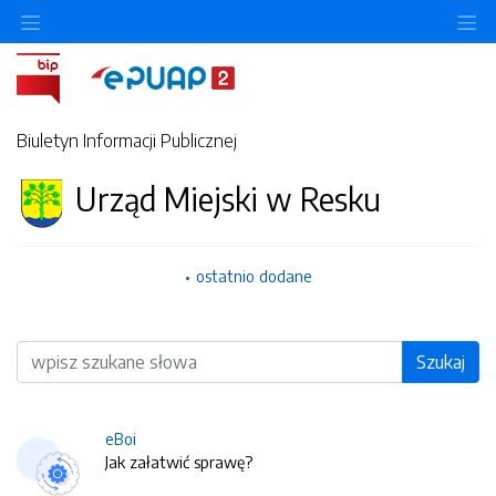
O
Biuletyn Informacji Publicznej
Urząd Miejski w Resku
ostatnio dodane
Wyszukiwarka
Szukaj
eBoi
Jak załatwić sprawę?