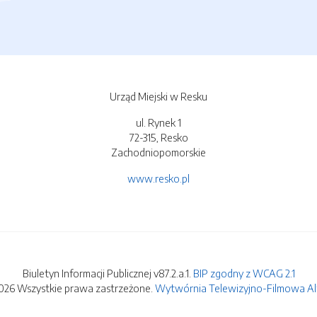
Urząd Miejski w Resku
ul. Rynek 1
72-315, Resko
Zachodniopomorskie
www.resko.pl
Biuletyn Informacji Publicznej v87.2.a.1.
BIP zgodny z WCAG 2.1
026 Wszystkie prawa zastrzeżone.
Wytwórnia Telewizyjno-Filmowa Alfa