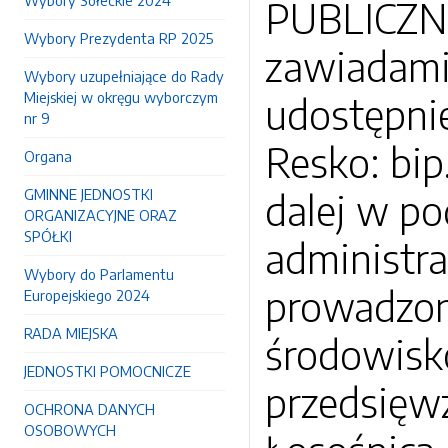
Wybory Sołeckie 2024
PUBLICZNE
Wybory Prezydenta RP 2025
zawiadami
Wybory uzupełniające do Rady
Miejskiej w okręgu wyborczym
udostępnie
nr 9
Resko: bip
Organa
GMINNE JEDNOSTKI
dalej w po
ORGANIZACYJNE ORAZ
SPÓŁKI
administra
Wybory do Parlamentu
prowadzon
Europejskiego 2024
RADA MIEJSKA
środowisk
JEDNOSTKI POMOCNICZE
przedsięwz
OCHRONA DANYCH
OSOBOWYCH