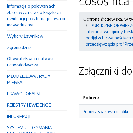
Łosośnica
Informacje o polowaniach
zbiorowych oraz o książkach
ewidencji pobytu na polowaniu
Ochrona środowiska, w t
indywidualnym
PUBLICZNE OBWIESZCZEN
internetowej gminy Resko
Wybory Ławników
podjętych czynnościach
przedsięwzięcia pn: "Pr
Zgromadznia
Obywatelska inicjatywa
uchwałodawcza
Załączniki d
MŁODZIEŻOWA RADA
MIEJSKA
PRAWO LOKALNE
Pobierz
REJESTRY I EWIDENCJE
Pobierz spakowane pliki
INFORMACJE
SYSTEM UTRZYMANIA