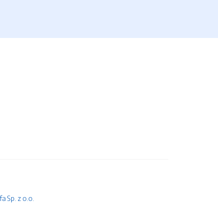
 Sp. z o.o.