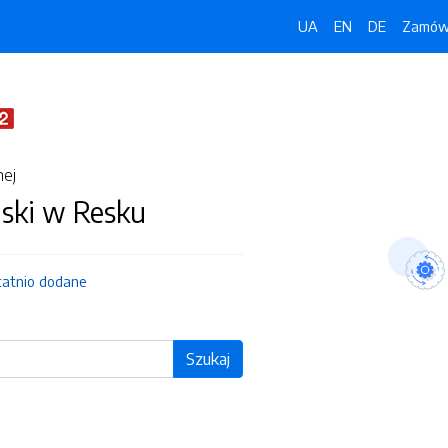
UA
EN
DE
Zamówi
nej
jski w Resku
tatnio dodane
Szukaj