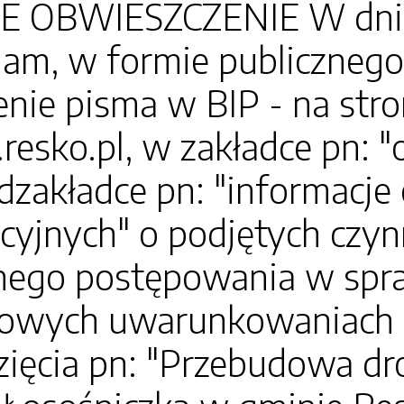
 OBWIESZCZENIE W dniu 1
am, w formie publicznego
nie pisma w BIP - na str
.resko.pl, w zakładce pn: 
dzakładce pn: "informacj
cyjnych" o podjętych czyn
ego postępowania w spra
owych uwarunkowaniach zg
ięcia pn: "Przebudowa dr