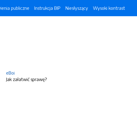
enia publiczne
Instrukcja BIP
Niesłyszący
Wysoki kontrast
eBoi
Jak załatwić sprawę?