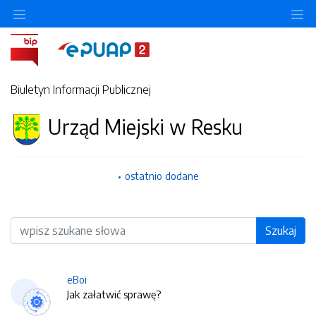
O
Biuletyn Informacji Publicznej
Urząd Miejski w Resku
ostatnio dodane
Wyszukiwarka
Szukaj
eBoi
Jak załatwić sprawę?