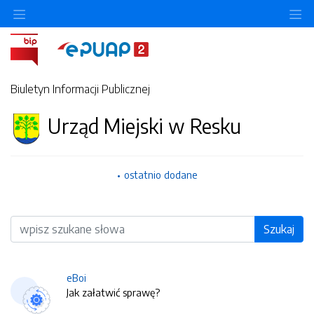
O
Biuletyn Informacji Publicznej
Urząd Miejski w Resku
ostatnio dodane
Wyszukiwarka
Szukaj
eBoi
Jak załatwić sprawę?