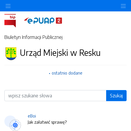
O
Biuletyn Informacji Publicznej
Urząd Miejski w Resku
ostatnio dodane
Wyszukiwarka
Szukaj
eBoi
Jak załatwić sprawę?