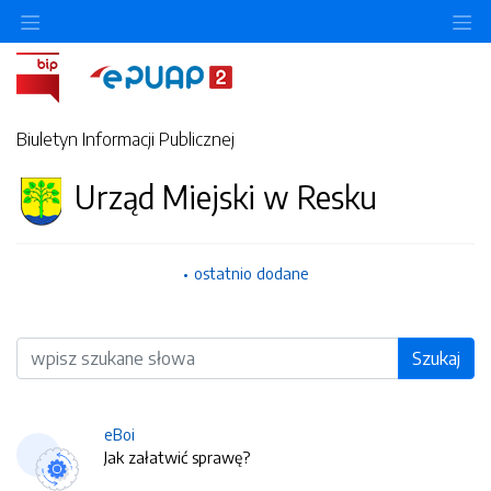
O
Biuletyn Informacji Publicznej
Urząd Miejski w Resku
ostatnio dodane
Wyszukiwarka
Szukaj
eBoi
Jak załatwić sprawę?