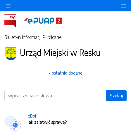
O
Biuletyn Informacji Publicznej
Urząd Miejski w Resku
ostatnio dodane
Wyszukiwarka
Szukaj
eBoi
Jak załatwić sprawę?