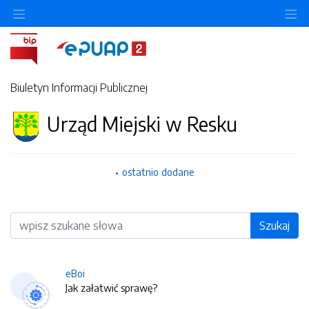
O
Biuletyn Informacji Publicznej
Urząd Miejski w Resku
ostatnio dodane
Wyszukiwarka
Szukaj
eBoi
Jak załatwić sprawę?