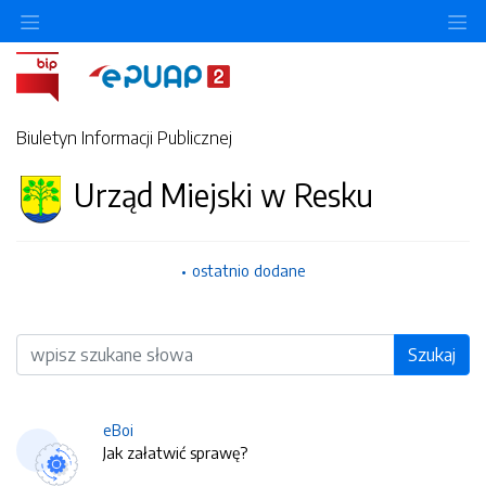
O
Biuletyn Informacji Publicznej
Urząd Miejski w Resku
ostatnio dodane
Wyszukiwarka
Szukaj
eBoi
Jak załatwić sprawę?