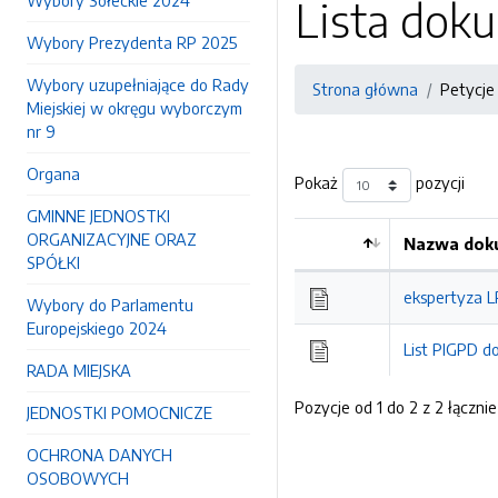
Wybory Sołeckie 2024
Lista do
Wybory Prezydenta RP 2025
Wybory uzupełniające do Rady
Strona główna
Petycje 
Miejskiej w okręgu wyborczym
nr 9
Organa
Pokaż
pozycji
GMINNE JEDNOSTKI
ORGANIZACYJNE ORAZ
Nazwa doku
SPÓŁKI
ekspertyza L
Wybory do Parlamentu
Europejskiego 2024
List PIGPD 
RADA MIEJSKA
Pozycje od 1 do 2 z 2 łącznie
JEDNOSTKI POMOCNICZE
OCHRONA DANYCH
OSOBOWYCH