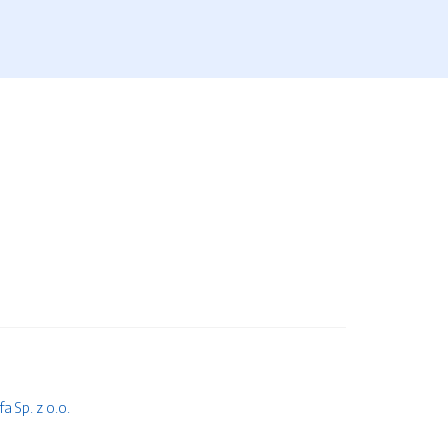
 Sp. z o.o.