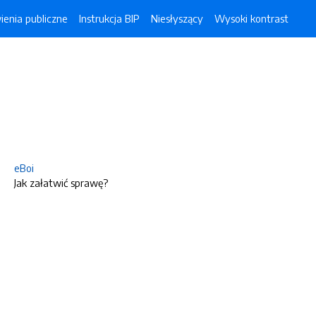
enia publiczne
Instrukcja BIP
Niesłyszący
Wysoki kontrast
eBoi
Jak załatwić sprawę?