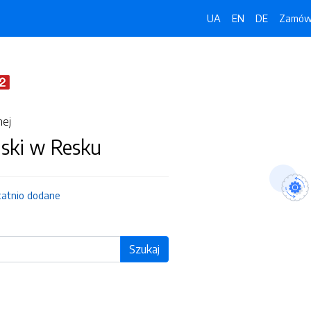
UA
EN
DE
Zamówi
nej
jski w Resku
tatnio dodane
Szukaj