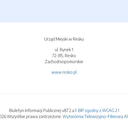
Urząd Miejski w Resku
ul. Rynek 1
72-315, Resko
Zachodniopomorskie
www.resko.pl
Biuletyn Informacji Publicznej v87.2.a.1.
BIP zgodny z WCAG 2.1
026 Wszystkie prawa zastrzeżone.
Wytwórnia Telewizyjno-Filmowa Alfa