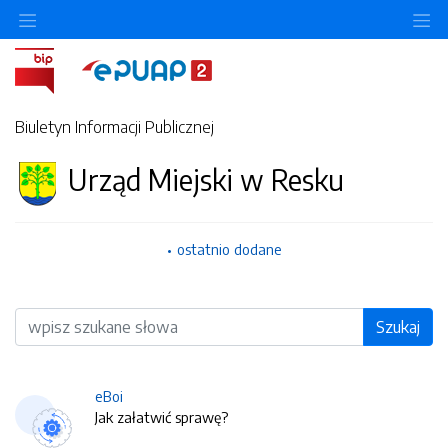
O
Biuletyn Informacji Publicznej
Urząd Miejski w Resku
ostatnio dodane
Wyszukiwarka
Szukaj
eBoi
Jak załatwić sprawę?