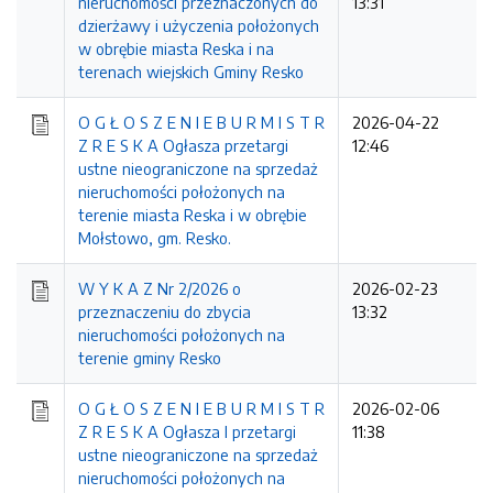
nieruchomości przeznaczonych do
13:31
dzierżawy i użyczenia położonych
w obrębie miasta Reska i na
terenach wiejskich Gminy Resko
O G Ł O S Z E N I E B U R M I S T R
2026-04-22
Z R E S K A Ogłasza przetargi
12:46
ustne nieograniczone na sprzedaż
nieruchomości położonych na
terenie miasta Reska i w obrębie
Mołstowo, gm. Resko.
W Y K A Z Nr 2/2026 o
2026-02-23
przeznaczeniu do zbycia
13:32
nieruchomości położonych na
terenie gminy Resko
O G Ł O S Z E N I E B U R M I S T R
2026-02-06
Z R E S K A Ogłasza I przetargi
11:38
ustne nieograniczone na sprzedaż
nieruchomości położonych na