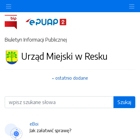
O
Biuletyn Informacji Publicznej
Urząd Miejski w Resku
ostatnio dodane
Wyszukiwarka
Szukaj
eBoi
Jak załatwić sprawę?