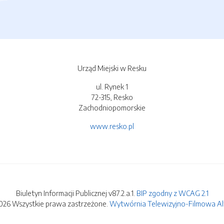
Urząd Miejski w Resku
ul. Rynek 1
72-315, Resko
Zachodniopomorskie
www.resko.pl
Biuletyn Informacji Publicznej v87.2.a.1.
BIP zgodny z WCAG 2.1
026 Wszystkie prawa zastrzeżone.
Wytwórnia Telewizyjno-Filmowa Alfa