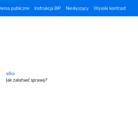
enia publiczne
Instrukcja BIP
Niesłyszący
Wysoki kontrast
eBoi
Jak załatwić sprawę?