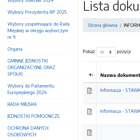
Wybory Sołeckie 2024
Lista do
Wybory Prezydenta RP 2025
Wybory uzupełniające do Rady
Strona główna
INFORM
Miejskiej w okręgu wyborczym
nr 9
Organa
Pokaż
pozycji
GMINNE JEDNOSTKI
ORGANIZACYJNE ORAZ
SPÓŁKI
Nazwa dokumentu
Wybory do Parlamentu
Informacja - ST
Europejskiego 2024
RADA MIEJSKA
Informacja - ST
JEDNOSTKI POMOCNICZE
OCHRONA DANYCH
OSOBOWYCH