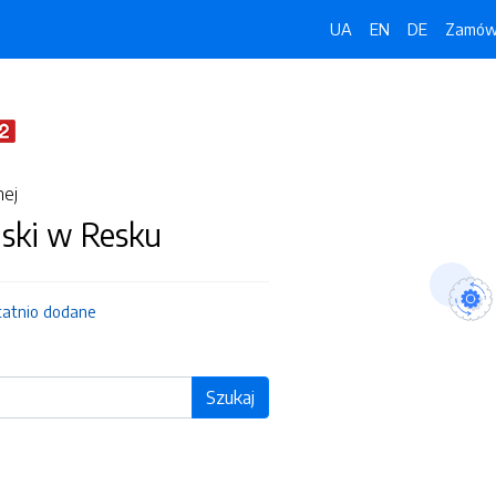
UA
EN
DE
Zamówi
nej
jski w Resku
tatnio dodane
Szukaj