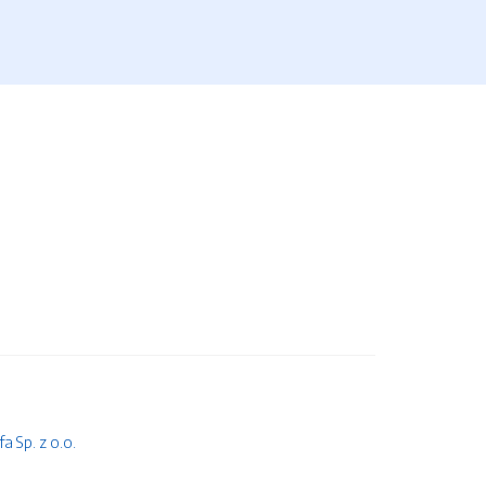
 Sp. z o.o.