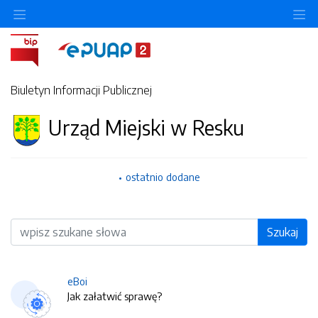
O
Biuletyn Informacji Publicznej
Urząd Miejski w Resku
ostatnio dodane
Wyszukiwarka
Szukaj
eBoi
Jak załatwić sprawę?