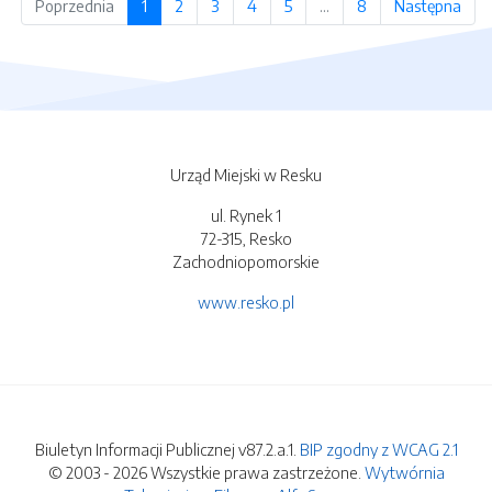
Poprzednia
1
2
3
4
5
…
8
Następna
Urząd Miejski w Resku
ul. Rynek 1
72-315, Resko
Zachodniopomorskie
www.resko.pl
Biuletyn Informacji Publicznej v87.2.a.1.
BIP zgodny z WCAG 2.1
© 2003 - 2026 Wszystkie prawa zastrzeżone.
Wytwórnia