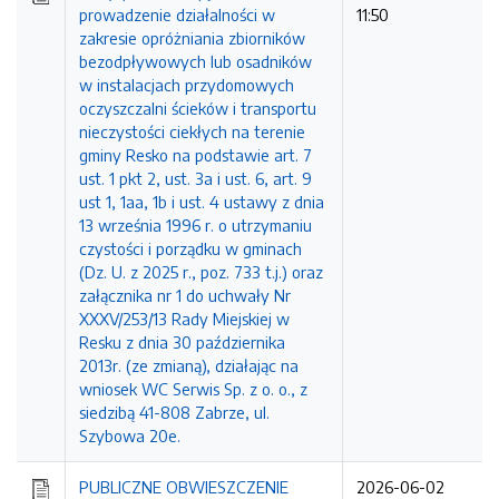
prowadzenie działalności w
11:50
zakresie opróżniania zbiorników
bezodpływowych lub osadników
w instalacjach przydomowych
oczyszczalni ścieków i transportu
nieczystości ciekłych na terenie
gminy Resko na podstawie art. 7
ust. 1 pkt 2, ust. 3a i ust. 6, art. 9
ust 1, 1aa, 1b i ust. 4 ustawy z dnia
13 września 1996 r. o utrzymaniu
czystości i porządku w gminach
(Dz. U. z 2025 r., poz. 733 t.j.) oraz
załącznika nr 1 do uchwały Nr
XXXV/253/13 Rady Miejskiej w
Resku z dnia 30 października
2013r. (ze zmianą), działając na
wniosek WC Serwis Sp. z o. o., z
siedzibą 41-808 Zabrze, ul.
Szybowa 20e.
PUBLICZNE OBWIESZCZENIE
2026-06-02