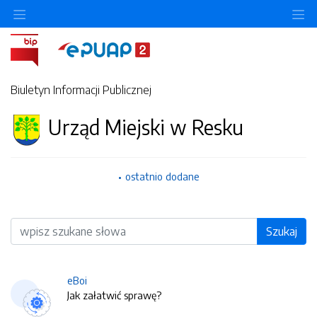
O
Biuletyn Informacji Publicznej
Urząd Miejski w Resku
ostatnio dodane
Wyszukiwarka
Szukaj
eBoi
Jak załatwić sprawę?