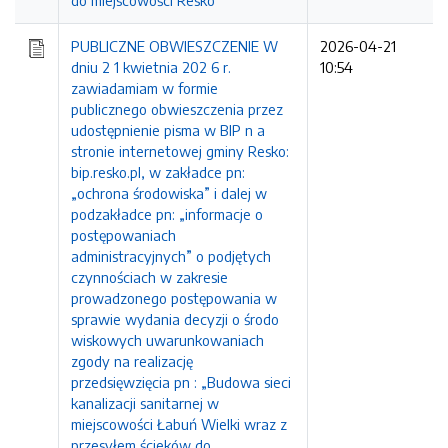
do miejscowości Resko"
PUBLICZNE OBWIESZCZENIE W
2026-04-21
dniu 2 1 kwietnia 202 6 r.
10:54
zawiadamiam w formie
publicznego obwieszczenia przez
udostępnienie pisma w BIP n a
stronie internetowej gminy Resko:
bip.resko.pl, w zakładce pn:
„ochrona środowiska” i dalej w
podzakładce pn: „informacje o
postępowaniach
administracyjnych” o podjętych
czynnościach w zakresie
prowadzonego postępowania w
sprawie wydania decyzji o środo
wiskowych uwarunkowaniach
zgody na realizację
przedsięwzięcia pn : „Budowa sieci
kanalizacji sanitarnej w
miejscowości Łabuń Wielki wraz z
przesyłem ścieków do