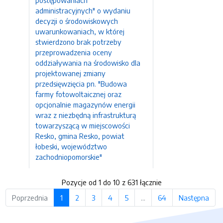
postępowaniach
administracyjnych" o wydaniu
decyzji o środowiskowych
uwarunkowaniach, w której
stwierdzono brak potrzeby
przeprowadzenia oceny
oddziaływania na środowisko dla
projektowanej zmiany
przedsięwzięcia pn. "Budowa
farmy fotowoltaicznej oraz
opcjonalnie magazynów energii
wraz z niezbędną infrastrukturą
towarzyszącą w miejscowości
Resko, gmina Resko, powiat
łobeski, województwo
zachodniopomorskie"
Pozycje od 1 do 10 z 631 łącznie
Poprzednia
1
2
3
4
5
…
64
Następna