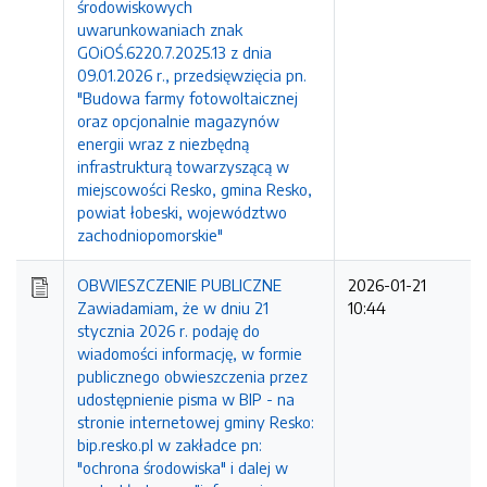
środowiskowych
uwarunkowaniach znak
GOiOŚ.6220.7.2025.13 z dnia
09.01.2026 r., przedsięwzięcia pn.
"Budowa farmy fotowoltaicznej
oraz opcjonalnie magazynów
energii wraz z niezbędną
infrastrukturą towarzyszącą w
miejscowości Resko, gmina Resko,
powiat łobeski, województwo
zachodniopomorskie"
OBWIESZCZENIE PUBLICZNE
2026-01-21
Zawiadamiam, że w dniu 21
10:44
stycznia 2026 r. podaję do
wiadomości informację, w formie
publicznego obwieszczenia przez
udostępnienie pisma w BIP - na
stronie internetowej gminy Resko:
bip.resko.pl w zakładce pn:
"ochrona środowiska" i dalej w