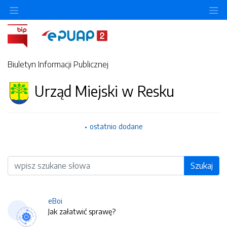
O
Biuletyn Informacji Publicznej
Urząd Miejski w Resku
ostatnio dodane
Wyszukiwarka
Szukaj
eBoi
Jak załatwić sprawę?