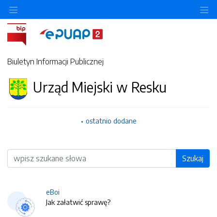
O
Biuletyn Informacji Publicznej
Urząd Miejski w Resku
ostatnio dodane
Wyszukiwarka
Szukaj
eBoi
Jak załatwić sprawę?