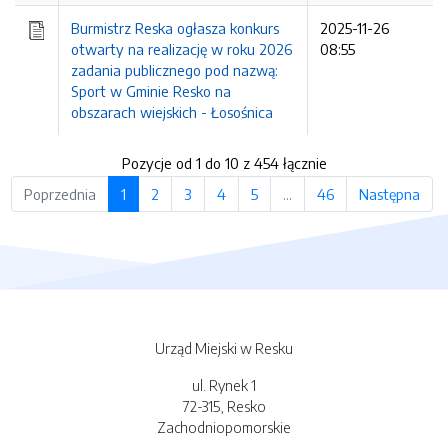
Burmistrz Reska ogłasza konkurs
2025-11-26
otwarty na realizację w roku 2026
08:55
zadania publicznego pod nazwą:
Sport w Gminie Resko na
obszarach wiejskich - Łosośnica
Pozycje od 1 do 10 z 454 łącznie
Poprzednia
1
2
3
4
5
…
46
Następna
Urząd Miejski w Resku
ul. Rynek 1
72-315, Resko
Zachodniopomorskie