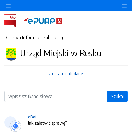
O
Biuletyn Informacji Publicznej
Urząd Miejski w Resku
ostatnio dodane
Wyszukiwarka
Szukaj
eBoi
Jak załatwić sprawę?