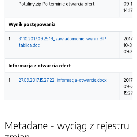
Potuliny.zip
Po terminie otwarcia ofert
09-12
14:17:2
Wynik postępowania
1
31.10.2017.09.25.19_zawiadomienie-wynik-BIP-
2017-
tablica.doc
10-31
09:25:
Informacja z otwarcia ofert
1
27.09.2017.15.27.22_informacja-otwarcie.docx
2017-
09-27
15:27:2
Metadane - wyciąg z rejestru