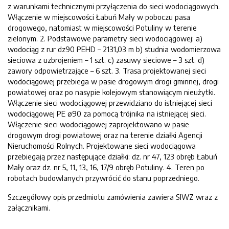
z warunkami technicznymi przyłączenia do sieci wodociągowych.
Włączenie w miejscowości Łabuń Mały w poboczu pasa
drogowego, natomiast w miejscowości Potuliny w terenie
zielonym. 2. Podstawowe parametry sieci wodociągowej: a)
wodociąg z rur dz90 PEHD – 2131,03 m b) studnia wodomierzowa
sieciowa z uzbrojeniem – 1 szt. c) zasuwy sieciowe – 3 szt. d)
zawory odpowietrzające – 6 szt. 3. Trasa projektowanej sieci
wodociągowej przebiega w pasie drogowym drogi gminnej, drogi
powiatowej oraz po nasypie kolejowym stanowiącym nieużytki.
Włączenie sieci wodociągowej przewidziano do istniejącej sieci
wodociągowej PE ø90 za pomocą trójnika na istniejącej sieci.
Włączenie sieci wodociągowej zaprojektowano w pasie
drogowym drogi powiatowej oraz na terenie działki Agencji
Nieruchomości Rolnych. Projektowane sieci wodociągowa
przebiegają przez następujące działki: dz. nr 47, 123 obręb Łabuń
Mały oraz dz. nr 5, 11, 13, 16, 17/9 obręb Potuliny. 4. Teren po
robotach budowlanych przywrócić do stanu poprzedniego.
Szczegółowy opis przedmiotu zamówienia zawiera SIWZ wraz z
załącznikami.