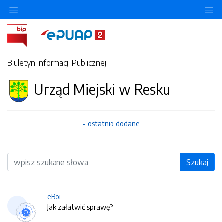
O
Biuletyn Informacji Publicznej
Urząd Miejski w Resku
ostatnio dodane
Wyszukiwarka
Szukaj
eBoi
Jak załatwić sprawę?