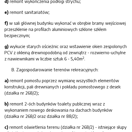
d)
remont wykończenia podłogi strychu;
e)
remont sanitariatów;
f)
w sali głównej budynku wykonać w obrębie bramy wejściowej
przeszklenie na profilach aluminiowych szklone szkłem
bezpiecznym;
g)
wykucie starych ościeżnic oraz wstawienie okien zespolonych
PCV z okleiną drewnopodobną od zewnątrz - rozwierno-uchylne
2
z nawiewnikami w liczbie sztuk 6 - 5,40m
.
Zagospodarowanie terenów rekreacyjnych:
a)
remont pomostu poprzez wymianę wszystkich elementów
konstrukcji, pali drewnianych i pokładu pomostowego z desek
(działka nr 268/2);
b)
remont 2-óch budynków toalety publicznej wraz z
wykonaniem nowego deskowania na dachach budynków
(działka nr 268/2 oraz działka nr 88/2);
c)
remont oświetlenia terenu (działka nr 268/2) - istniejące słupy