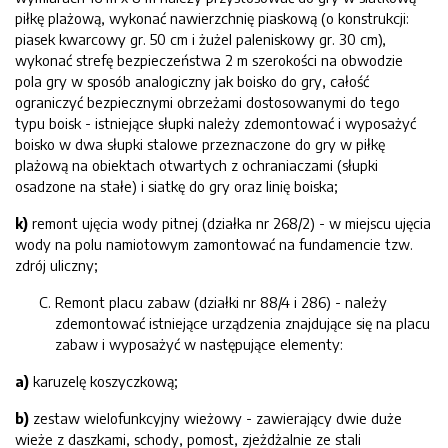
piłkę plażową, wykonać nawierzchnię piaskową (o konstrukcji:
piasek kwarcowy gr. 50 cm i żużel paleniskowy gr. 30 cm),
wykonać strefę bezpieczeństwa 2 m szerokości na obwodzie
pola gry w sposób analogiczny jak boisko do gry, całość
ograniczyć bezpiecznymi obrzeżami dostosowanymi do tego
typu boisk - istniejące słupki należy zdemontować i wyposażyć
boisko w dwa słupki stalowe przeznaczone do gry w piłkę
plażową na obiektach otwartych z ochraniaczami (słupki
osadzone na stałe) i siatkę do gry oraz linię boiska;
k
)
remont ujęcia wody pitnej (działka nr 268/2) - w miejscu ujęcia
wody na polu namiotowym zamontować na fundamencie tzw.
zdrój uliczny;
Remont placu zabaw (działki nr 88/4 i 286) - należy
zdemontować istniejące urządzenia znajdujące się na placu
zabaw i wyposażyć w następujące elementy:
a)
karuzelę koszyczkową;
b)
zestaw wielofunkcyjny wieżowy - zawierający dwie duże
wieże z daszkami, schody, pomost, zjeżdżalnie ze stali