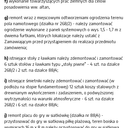
f)
wykonanie towarzyszących prac ziemnych dla celów
posadowienia ww. altan,
g
)
remont wraz z miejscowymi odtworzeniami ogrodzenia terenu
pola namiotowego (działka nr 268/2) - należy zamontować
ogrodzenie wykonane z paneli systemowych o wys. 1,5 - 1,7 m z
dwiema furtkami, których lokalizacje należy ustalić z
Zamawiającym przed przystąpieniem do realizacji przedmiotu
zamówienia;
h
)
istniejące stoły z ławkami należy zdemontować i zamontować
6 sztuk stołów z ławkami typu „stoły piwne” - 4 szt. na działce
268/2 i 2 szt. na działce 88/4;
i
)
istniejące śmietniki należy zdemontować i zamontować (w
podłożu na stopie fundamentowej) 12 sztuk koszy stalowych z
drewnianym wykończeniem i zadaszeniem, o podwyższonej
wytrzymałości na warunki atmosferyczne - 6 szt. na działce
268/2 i 6 szt. na działce 88/4;
j
)
remont placu do gry w siatkówkę (działka nr 88/4) -
przystosować do gry w siatkową piłkę plażową, teren boiska o
wymiarach 16 m x 8 m należy przystosować do gry w siatkową