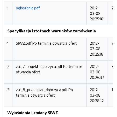
1
ogloszenie.pdf
2012-
22
03-08
20:25:18
Specyfikacja istotnych warunków zamówienia
1
SIWZ.pdf
Po terminie otwarcia ofert
2012-
71
03-08
20:25:18
2
zal_7_projekt_dobrzyca.pdf
Po terminie
2012-
32
otwarcia ofert
03-08
20:26:37
3
zal_8_przedmiar_dobrzyca.pdf
Po
2012-
12
terminie otwarcia ofert
03-08
20:28:12
Wyjaśnienia i zmiany SIWZ