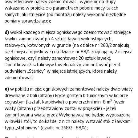
oświetleniowe należy zdemontować i wymienić na słupy
wskazane w projekcie o parametrach poboru mocy takich
samych jak istniejące (po montażu należy wykonać niezbędne
pomiary sprawdzające);
d)
wokół każdego miejsca ogniskowego zdemontować istniejące
ławki i zamontować po 4 sztuki ławek wolnostojących,
stalowych, kotwionych w gruncie (na działce nr 268/2 znajdują
się 3 miejsca ogniskowe i na działce nr 88/4 znajdują się 2 miejsca
ogniskowe, czyli należy zamontować 20 sztuk ławek),
Dodatkowo 2 sztuki w/w ławek należy zamontować przed
budynkiem „Stanicy” w miejsce istniejących, które należy
zdemontować;
e)
w pobliżu miejsc ogniskowych zamontować należy dwie wiaty
drewniane z bali (altany) kryte gontem bitumicznym w kolorze
2
ceglastym (kształt karpiówka) o powierzchni min. 8 m
(wzór
wiaty (altany) przedstawiony został w projekcie) - jeżeli
zamontowana wiata przez Wykonawcę nie będzie wyposażona
w ławki i stół, to do każdej z nich należy wstawić stół z ławkami
typu „stół piwny” (działki nr 268/2 i 88/4);