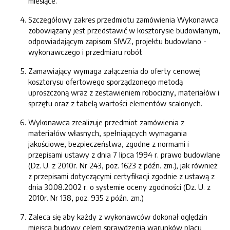
miesiące.
Szczegółowy zakres przedmiotu zamówienia Wykonawca
zobowiązany jest przedstawić w kosztorysie budowlanym,
odpowiadającym zapisom SIWZ, projektu budowlano -
wykonawczego i przedmiaru robót
Zamawiający wymaga załączenia do oferty cenowej
kosztorysu ofertowego sporządzonego metodą
uproszczoną wraz z zestawieniem robocizny, materiałów i
sprzętu oraz z tabelą wartości elementów scalonych.
Wykonawca zrealizuje przedmiot zamówienia z
materiałów własnych, spełniających wymagania
jakościowe, bezpieczeństwa, zgodne z normami i
przepisami ustawy z dnia 7 lipca 1994 r. prawo budowlane
(Dz. U. z 2010r. Nr 243, poz. 1623 z późn. zm.), jak również
z przepisami dotyczącymi certyfikacji zgodnie z ustawą z
dnia 30.08.2002 r. o systemie oceny zgodności (Dz. U. z
2010r. Nr 138, poz. 935 z późn. zm.)
Zaleca się aby każdy z wykonawców
dokonał oględzin
miejsca budowy celem sprawdzenia warunków placu