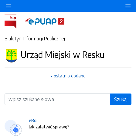
O
Biuletyn Informacji Publicznej
Urząd Miejski w Resku
ostatnio dodane
Wyszukiwarka
Szukaj
eBoi
Jak załatwić sprawę?