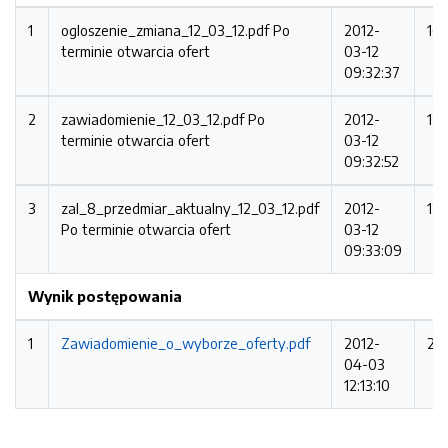
1
ogloszenie_zmiana_12_03_12.pdf
Po
2012-
16
terminie otwarcia ofert
03-12
09:32:37
2
zawiadomienie_12_03_12.pdf
Po
2012-
12
terminie otwarcia ofert
03-12
09:32:52
3
zal_8_przedmiar_aktualny_12_03_12.pdf
2012-
12
Po terminie otwarcia ofert
03-12
09:33:09
Wynik postępowania
1
Zawiadomienie_o_wyborze_oferty.pdf
2012-
22
04-03
12:13:10