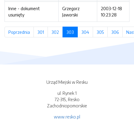
Inne - dokument
Grzegorz
2003-12-18
usunięty
Jaworski
10:23:28
Poprzednia
strona
301
strona
302
strona
303
(bieżąca strona)
304
strona
305
strona
306
strona
Nas
Urząd Miejski w Resku
ul. Rynek 1
72-315, Resko
Zachodniopomorskie
www.resko.pl