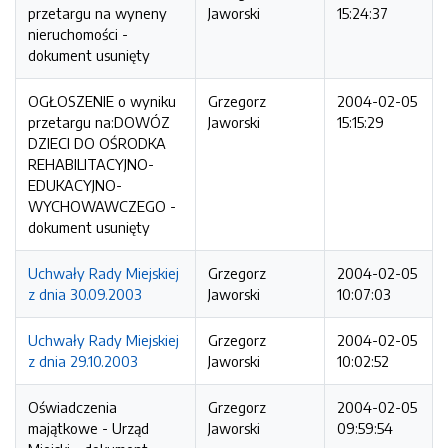
przetargu na wyneny
Jaworski
15:24:37
nieruchomości -
dokument usunięty
OGŁOSZENIE o wyniku
Grzegorz
2004-02-05
przetargu na:DOWÓZ
Jaworski
15:15:29
DZIECI DO OŚRODKA
REHABILITACYJNO-
EDUKACYJNO-
WYCHOWAWCZEGO -
dokument usunięty
Uchwały Rady Miejskiej
Grzegorz
2004-02-05
z dnia 30.09.2003
Jaworski
10:07:03
Uchwały Rady Miejskiej
Grzegorz
2004-02-05
z dnia 29.10.2003
Jaworski
10:02:52
Oświadczenia
Grzegorz
2004-02-05
majątkowe - Urząd
Jaworski
09:59:54