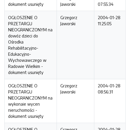
dokument usunięty
Jaworski
07:55:34
OGŁOSZENIE O
Grzegorz
2004-01-28
PRZETARGU
Jaworski
11:25:05
NIEOGRANICZONYM na
dowóz dzieci do
Ośrodka
Rehabilitacyjno-
Edukacyjno-
Wychowawczego w
Radowie Wielkim -
dokument usunięty
OGŁOSZENIE O
Grzegorz
2004-01-28
PRZETARGU
Jaworski
08:56:31
NIEOGRANICZONYM na
wykonaie wycen
nieruchomości -
dokument usunięty
OGŁOSZENIE O
Grzegorz
2004-01-28