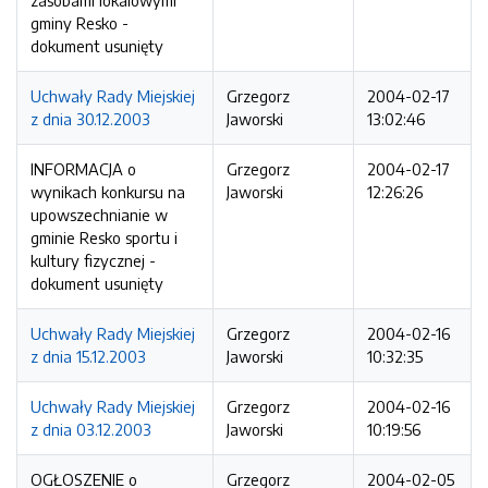
zasobami lokalowymi
gminy Resko -
dokument usunięty
Uchwały Rady Miejskiej
Grzegorz
2004-02-17
z dnia 30.12.2003
Jaworski
13:02:46
INFORMACJA o
Grzegorz
2004-02-17
wynikach konkursu na
Jaworski
12:26:26
upowszechnianie w
gminie Resko sportu i
kultury fizycznej -
dokument usunięty
Uchwały Rady Miejskiej
Grzegorz
2004-02-16
z dnia 15.12.2003
Jaworski
10:32:35
Uchwały Rady Miejskiej
Grzegorz
2004-02-16
z dnia 03.12.2003
Jaworski
10:19:56
OGŁOSZENIE o
Grzegorz
2004-02-05