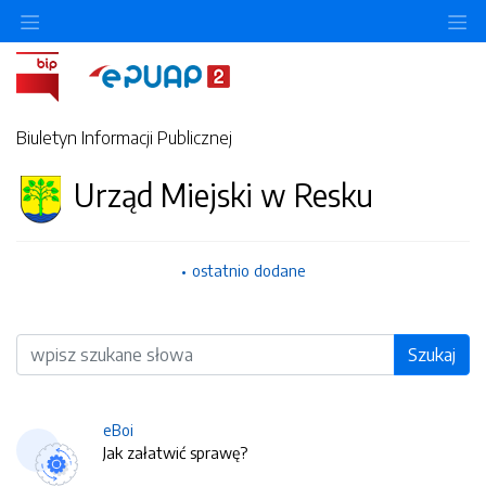
O
Biuletyn Informacji Publicznej
Urząd Miejski w Resku
ostatnio dodane
Wyszukiwarka
Szukaj
eBoi
Jak załatwić sprawę?