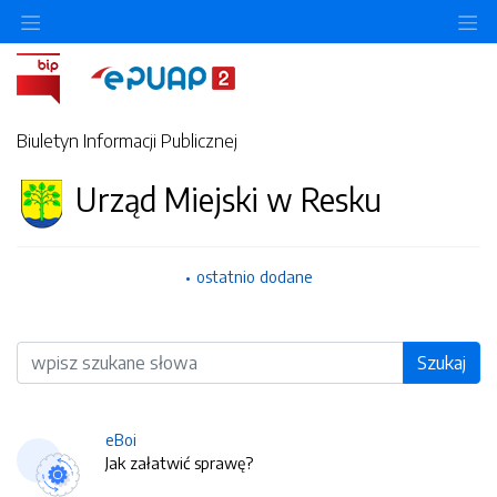
O
Biuletyn Informacji Publicznej
Urząd Miejski w Resku
ostatnio dodane
Wyszukiwarka
Szukaj
eBoi
Jak załatwić sprawę?