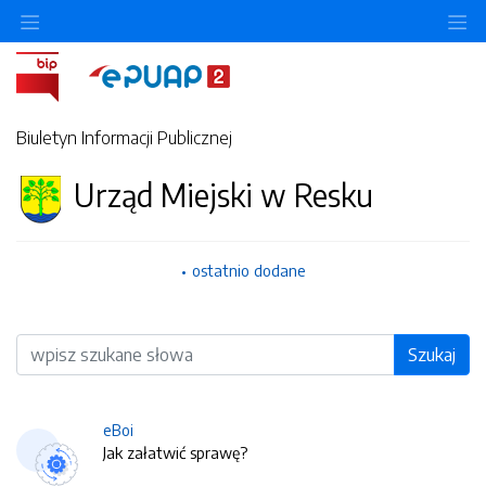
O
Biuletyn Informacji Publicznej
Urząd Miejski w Resku
ostatnio dodane
Wyszukiwarka
Szukaj
eBoi
Jak załatwić sprawę?