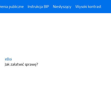
enia publiczne
Instrukcja BIP
Niesłyszący
Wysoki kontrast
eBoi
Jak załatwić sprawę?