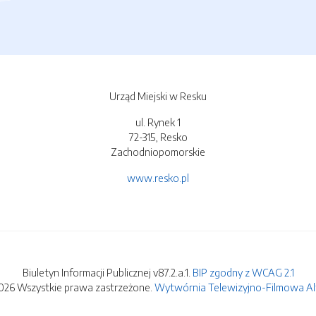
Urząd Miejski w Resku
ul. Rynek 1
72-315, Resko
Zachodniopomorskie
www.resko.pl
Biuletyn Informacji Publicznej v87.2.a.1.
BIP zgodny z WCAG 2.1
026 Wszystkie prawa zastrzeżone.
Wytwórnia Telewizyjno-Filmowa Alfa