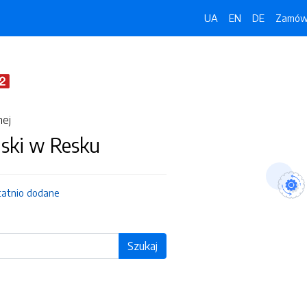
UA
EN
DE
Zamówi
nej
jski w Resku
tatnio dodane
Szukaj