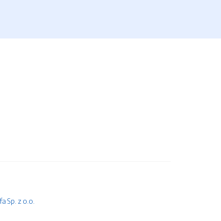
 Sp. z o.o.