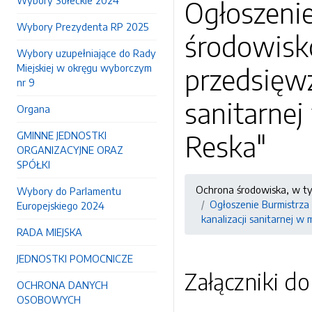
Wybory Sołeckie 2024
Ogłoszenie
Wybory Prezydenta RP 2025
środowisk
Wybory uzupełniające do Rady
Miejskiej w okręgu wyborczym
przedsięwz
nr 9
sanitarnej
Organa
GMINNE JEDNOSTKI
Reska"
ORGANIZACYJNE ORAZ
SPÓŁKI
Ochrona środowiska, w t
Wybory do Parlamentu
Ogłoszenie Burmistrza
Europejskiego 2024
kanalizacji sanitarnej w
RADA MIEJSKA
JEDNOSTKI POMOCNICZE
Załączniki d
OCHRONA DANYCH
OSOBOWYCH