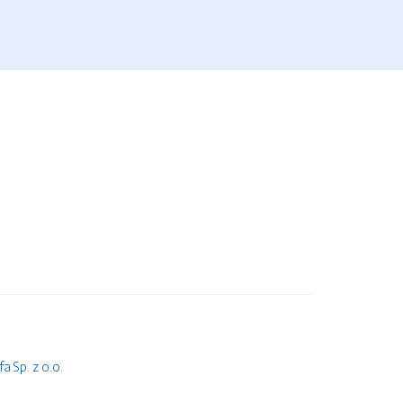
 Sp. z o.o.