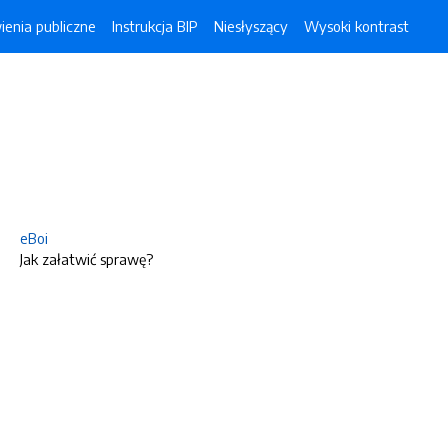
enia publiczne
Instrukcja BIP
Niesłyszący
Wysoki kontrast
eBoi
Jak załatwić sprawę?