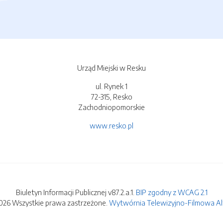
Urząd Miejski w Resku
ul. Rynek 1
72-315, Resko
Zachodniopomorskie
www.resko.pl
Biuletyn Informacji Publicznej v87.2.a.1.
BIP zgodny z WCAG 2.1
026 Wszystkie prawa zastrzeżone.
Wytwórnia Telewizyjno-Filmowa Alfa