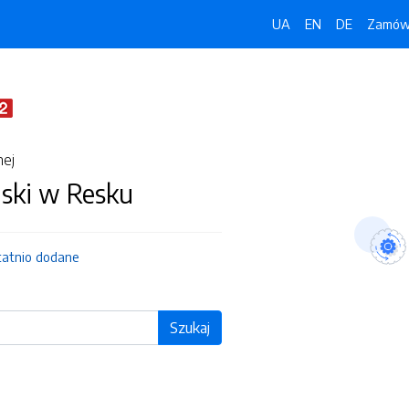
UA
EN
DE
Zamówi
nej
jski w Resku
tatnio dodane
Szukaj