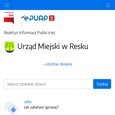
O
Biuletyn Informacji Publicznej
Urząd Miejski w Resku
ostatnio dodane
Wyszukiwarka
Szukaj
eBoi
Jak załatwić sprawę?