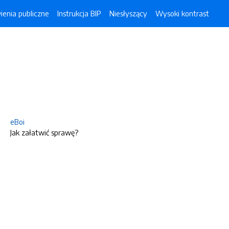
enia publiczne
Instrukcja BIP
Niesłyszący
Wysoki kontrast
eBoi
Jak załatwić sprawę?