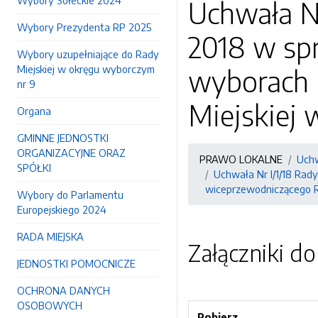
Wybory Sołeckie 2024
Uchwała Nr
Wybory Prezydenta RP 2025
2018 w sp
Wybory uzupełniające do Rady
Miejskiej w okręgu wyborczym
wyborach 
nr 9
Miejskiej 
Organa
GMINNE JEDNOSTKI
ORGANIZACYJNE ORAZ
PRAWO LOKALNE
Uchw
SPÓŁKI
Uchwała Nr I/1/18 Rady
wiceprzewodniczącego R
Wybory do Parlamentu
Europejskiego 2024
RADA MIEJSKA
Załączniki d
JEDNOSTKI POMOCNICZE
OCHRONA DANYCH
OSOBOWYCH
Pobierz