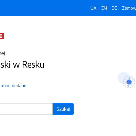
UA
EN
DE
Zamówi
nej
jski w Resku
tatnio dodane
Szukaj