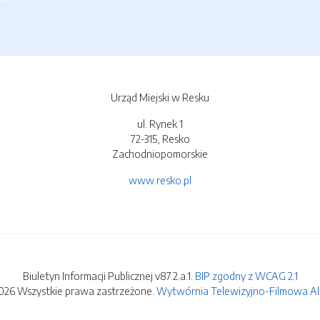
Urząd Miejski w Resku
ul. Rynek 1
72-315, Resko
Zachodniopomorskie
www.resko.pl
Biuletyn Informacji Publicznej v87.2.a.1.
BIP zgodny z WCAG 2.1
026 Wszystkie prawa zastrzeżone.
Wytwórnia Telewizyjno-Filmowa Alfa