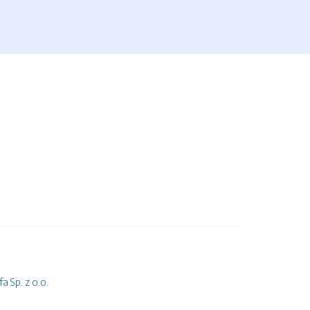
 Sp. z o.o.