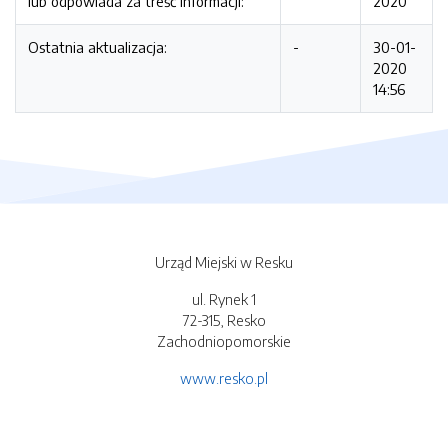
lub odpowiada za treść informacji:
2020
Ostatnia aktualizacja:
-
30-01-
2020
14:56
Urząd Miejski w Resku
ul. Rynek 1
72-315, Resko
Zachodniopomorskie
www.resko.pl