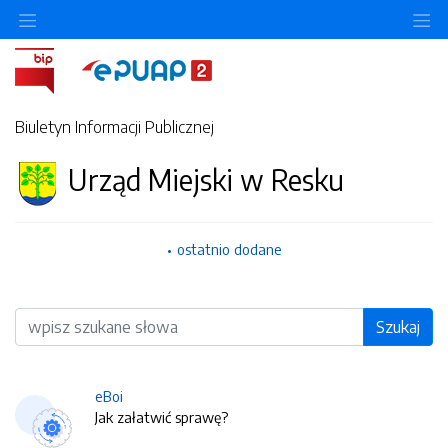
O
Biuletyn Informacji Publicznej
Urząd Miejski w Resku
ostatnio dodane
Wyszukiwarka
Szukaj
eBoi
Jak załatwić sprawę?