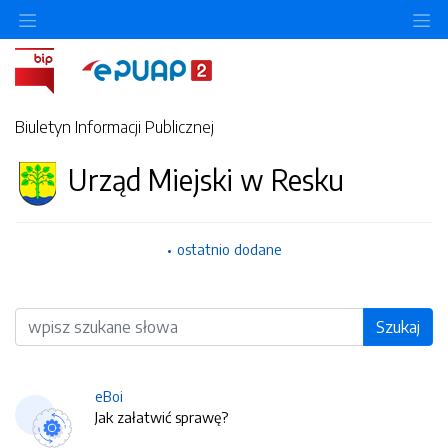
O
Biuletyn Informacji Publicznej
Urząd Miejski w Resku
ostatnio dodane
Wyszukiwarka
Szukaj
eBoi
Jak załatwić sprawę?