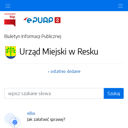
O
Biuletyn Informacji Publicznej
Urząd Miejski w Resku
ostatnio dodane
Wyszukiwarka
Szukaj
eBoi
Jak załatwić sprawę?