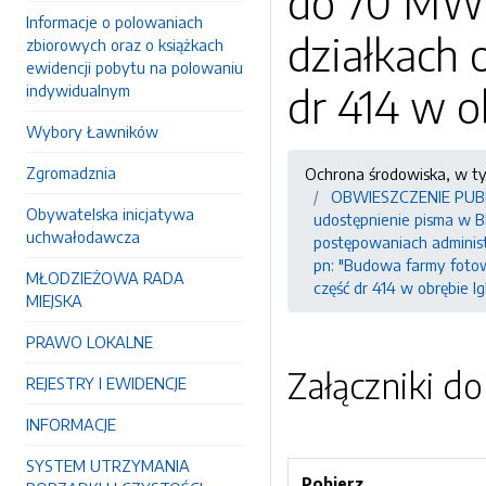
do 70 MW w
Informacje o polowaniach
działkach 
zbiorowych oraz o książkach
ewidencji pobytu na polowaniu
dr 414 w o
indywidualnym
Wybory Ławników
Zgromadznia
Ochrona środowiska, w t
OBWIESZCZENIE PUBLICZ
Obywatelska inicjatywa
udostępnienie pisma w BI
uchwałodawcza
postępowaniach adminis
pn: "Budowa farmy fotowo
MŁODZIEŻOWA RADA
część dr 414 w obrębie I
MIEJSKA
PRAWO LOKALNE
Załączniki d
REJESTRY I EWIDENCJE
INFORMACJE
SYSTEM UTRZYMANIA
Pobierz