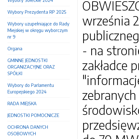
Wybory Sołeckie 2024
OBWIESZC
Wybory Prezydenta RP 2025
września 2
Wybory uzupełniające do Rady
Miejskiej w okręgu wyborczym
publiczne
nr 9
- na stron
Organa
GMINNE JEDNOSTKI
zakładce p
ORGANIZACYJNE ORAZ
SPÓŁKI
"informacj
Wybory do Parlamentu
zebranych
Europejskiego 2024
RADA MIEJSKA
środowisk
JEDNOSTKI POMOCNICZE
przedsięw
OCHRONA DANYCH
OSOBOWYCH