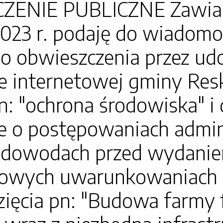
ZENIE PUBLICZNE Zawiad
023 r. podaję do wiadomoś
go obwieszczenia przez ud
ie internetowej gminy Resk
n: "ochrona środowiska" i 
e o postępowaniach admin
 dowodach przed wydaniem
owych uwarunkowaniach zg
zięcia pn: "Budowa farmy 