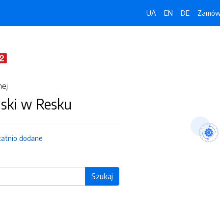
UA
EN
DE
Zamówi
nej
jski w Resku
tatnio dodane
Szukaj