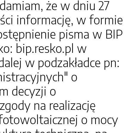
amiam, że w dniu 27
ci informację, w formie
ostępnienie pisma w BIP
o: bip.resko.pl w
dalej w podzakładce pn:
istracyjnych" o
 decyzji o
ody na realizację
fotowoltaicznej o mocy