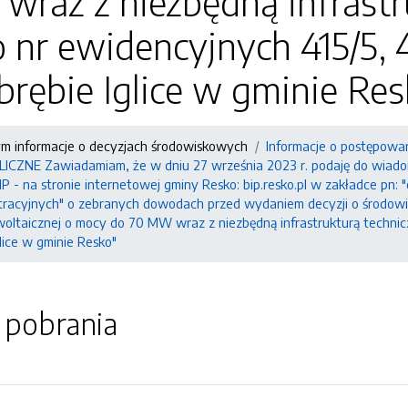
raz z niezbędną infrastr
o nr ewidencyjnych 415/5, 4
brębie Iglice w gminie Res
ym informacje o decyzjach środowiskowych
Informacje o postępowa
NE Zawiadamiam, że w dniu 27 września 2023 r. podaję do wiadomoś
P - na stronie internetowej gminy Resko: bip.resko.pl w zakładce pn: 
tracyjnych" o zebranych dowodach przed wydaniem decyzji o środowi
ltaicznej o mocy do 70 MW wraz z niezbędną infrastrukturą techniczną
glice w gminie Resko"
o pobrania