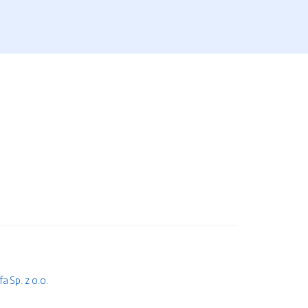
 Sp. z o.o.