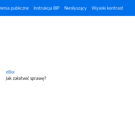
enia publiczne
Instrukcja BIP
Niesłyszący
Wysoki kontrast
eBoi
Jak załatwić sprawę?