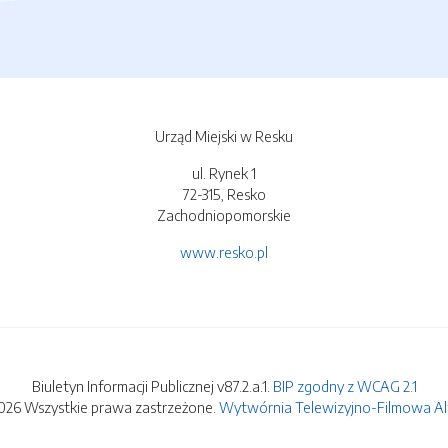
Urząd Miejski w Resku
ul. Rynek 1
72-315, Resko
Zachodniopomorskie
www.resko.pl
Biuletyn Informacji Publicznej v87.2.a.1.
BIP zgodny z WCAG 2.1
026 Wszystkie prawa zastrzeżone.
Wytwórnia Telewizyjno-Filmowa Alfa